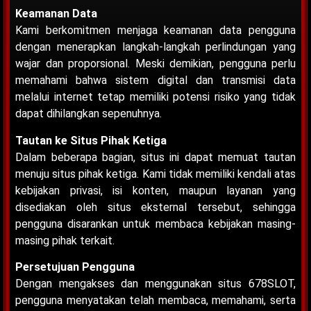
Keamanan Data
Kami berkomitmen menjaga keamanan data pengguna
dengan menerapkan langkah-langkah perlindungan yang
wajar dan proporsional. Meski demikian, pengguna perlu
memahami bahwa sistem digital dan transmisi data
melalui internet tetap memiliki potensi risiko yang tidak
dapat dihilangkan sepenuhnya.
Tautan ke Situs Pihak Ketiga
Dalam beberapa bagian, situs ini dapat memuat tautan
menuju situs pihak ketiga. Kami tidak memiliki kendali atas
kebijakan privasi, isi konten, maupun layanan yang
disediakan oleh situs eksternal tersebut, sehingga
pengguna disarankan untuk membaca kebijakan masing-
masing pihak terkait.
Persetujuan Pengguna
Dengan mengakses dan menggunakan situs 678SLOT,
pengguna menyatakan telah membaca, memahami, serta