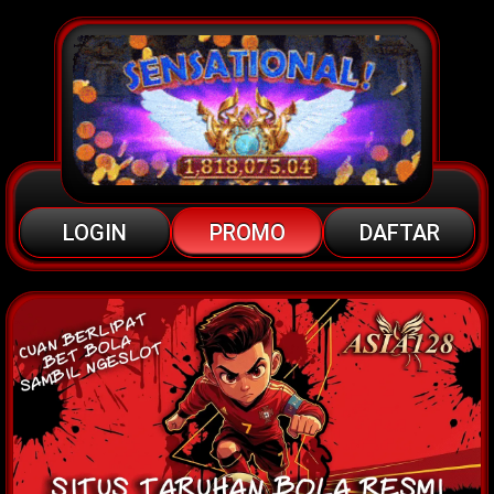
LOGIN
PROMO
DAFTAR